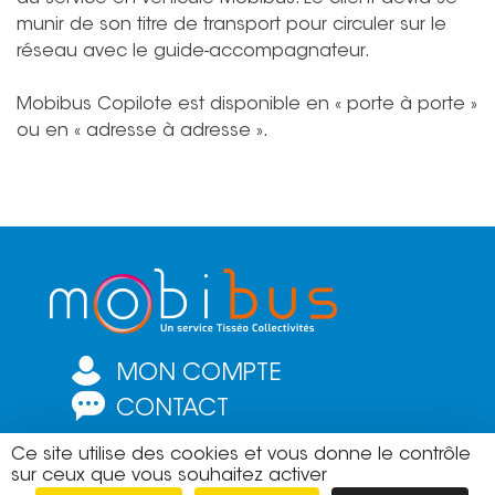
munir de son titre de transport pour circuler sur le
réseau avec le guide-accompagnateur.
Mobibus Copilote est disponible en « porte à porte »
ou en « adresse à adresse ».
MON COMPTE
CONTACT
Ce site utilise des cookies et vous donne le contrôle
Règlement du service
|
Mentions légales
|
Conditions
sur ceux que vous souhaitez activer
Générales d’Utilisation
|
Conditions Particulières de gestion